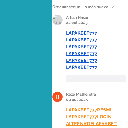
Gracias por caminar con
Ordenar según:
Lo más nuevo
nosotros
Arhan Hasan
22 oct 2025
LAPAKBET777
LAPAKBET777
LAPAKBET777
LAPAKBET777
LAPAKBET777
LAPAKBET777
Me gusta
Reaccionar
Reza Malhendra
09 oct 2025
LAPAKBET777RESMI
LAPAKBET777LOGIN
ALTERNATIFLAPAKBET