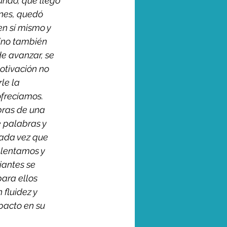
undo, que llegó 
ones, quedó 
n sí mismo y 
sino también 
e avanzar, se 
otivación no 
le la 
frecíamos. 
ras de una 
e palabras y 
Cada vez que 
alentamos y 
iantes se 
ara ellos 
fluidez y 
pacto en su 