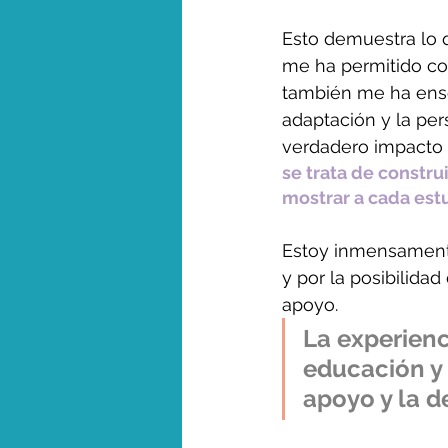
Esto demuestra lo 
me ha permitido con
también me ha enseñ
adaptación y la per
verdadero impacto d
se trata de constru
mostrar a cada est
Estoy inmensamente
y por la posibilida
apoyo. 
La experienc
educación y 
apoyo y la d