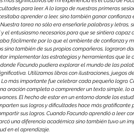
más significativos de mi experiencia es el caso de Fac
cultades para leer. A lo largo de nuestras primeras sesi
cesitaba aprender a leer, sino también ganar confianza e
Nuestra tarea no sólo era enseñarle palabras y letras, 
d y el entusiasmo necesarios para que se sintiera capaz d
aba fácilmente por lo que el ambiente de confianza y m
ios sino también de sus propios compañeros, lograron dar
tar implementar las estrategias y herramientas que le o
donde Facundo pudiera explorar el mundo de las palab
gnificativa. Utilizamos libros con ilustraciones, juegos d
s. Lo más importante fue celebrar cada pequeño logro. 
una oración completa o comprender un texto simple, lo 
avances. El hecho de estar en un entorno donde los estud
mparten sus logros y dificultades hace más gratificante p
ompartir sus logros. Cuando Facundo aprendió a leer con 
marcó una diferencia académica sino también tuvo un im
ud en el aprendizaje. 