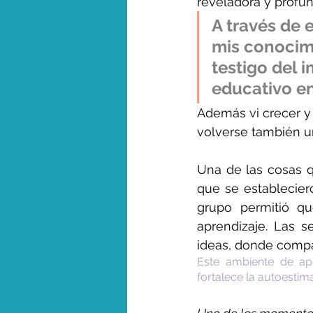
reveladora y profun
A través de 
mis conocimi
testigo del 
educativo en
Además vi crecer y
volverse también un
Una de las cosas q
que se estableciero
grupo permitió q
aprendizaje. Las s
ideas, donde compar
Este ambiente de ap
fortalece la autoestim