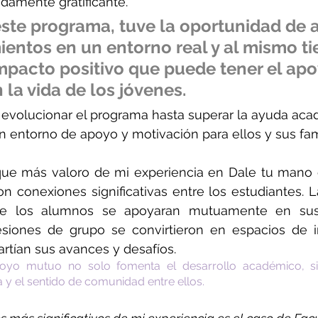
damente gratificante. 
este programa, tuve la oportunidad de a
entos en un entorno real y al mismo ti
impacto positivo que puede tener el apo
 la vida de los jóvenes. 
 evolucionar el programa hasta superar la ayuda aca
 entorno de apoyo y motivación para ellos y sus fami
ue más valoro de mi experiencia en Dale tu mano e
n conexiones significativas entre los estudiantes. L
ue los alumnos se apoyaran mutuamente en sus
esiones de grupo se convirtieron en espacios de i
tían sus avances y desafíos. 
oyo mutuo no solo fomenta el desarrollo académico, si
a y el sentido de comunidad entre ellos.