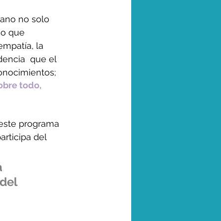
ano no solo 
no que 
mpatía, la 
encia  que el 
onocimientos; 
obre todo, 
este programa 
rticipa del 
 
del 