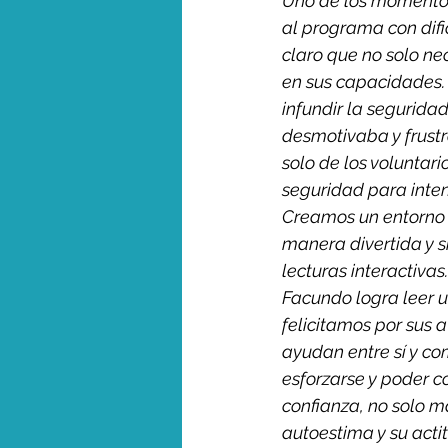
Uno de los momentos 
al programa con difi
claro que no solo ne
en sus capacidades. 
infundir la segurida
desmotivaba y frustr
solo de los voluntar
seguridad para inten
Creamos un entorno 
manera divertida y si
lecturas interactiva
Facundo logra leer 
felicitamos por sus 
ayudan entre sí y co
esforzarse y poder c
confianza, no solo 
autoestima y su actit