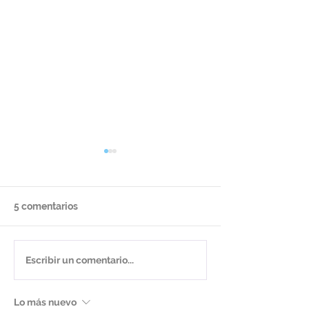
5 comentarios
Anuario 2025
15 años dejand
Escribir un comentario...
Lo más nuevo