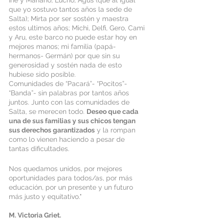
Ine y Mariano, Lucho, Agus (que al igual 
que yo sostuvo tantos años la sede de 
Salta); Mirta por ser sostén y maestra 
estos ultimos años; Michi, Delfi, Gero, Cami 
y Aru, este barco no puede estar hoy en 
mejores manos; mi familia (papá- 
hermanos- Germán) por que sin su 
generosidad y sostén nada de esto 
hubiese sido posible. 
Comunidades de “Pacará”- “Pocitos”- 
“Banda”- sin palabras por tantos años 
juntos. Junto con las comunidades de 
Salta, se merecen todo. 
Deseo que cada 
una de sus familias y sus chicos tengan 
sus derechos garantizados
 y la rompan 
como lo vienen haciendo a pesar de 
tantas dificultades. 
Nos quedamos unidos, por mejores 
oportunidades para todos/as, por más 
educación, por un presente y un futuro 
más justo y equitativo."
M. Victoria Griet.